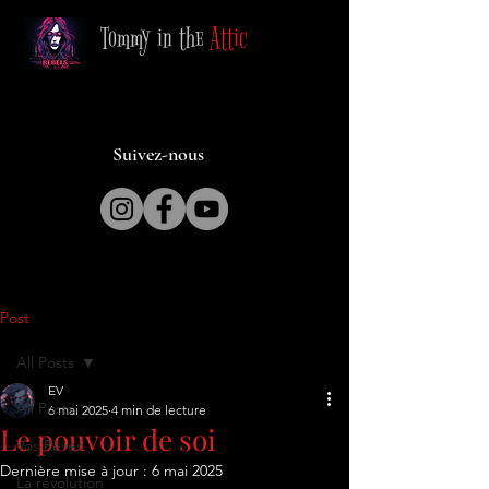
Tommy in the
Attic
Suivez-nous
Post
All Posts
EV
All Posts
6 mai 2025
4 min de lecture
Le pouvoir de soi
Vos Rêves
Dernière mise à jour :
6 mai 2025
La révolution