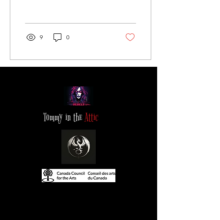
Parce que vous êtes...
9
0
Tommy in the
Attic