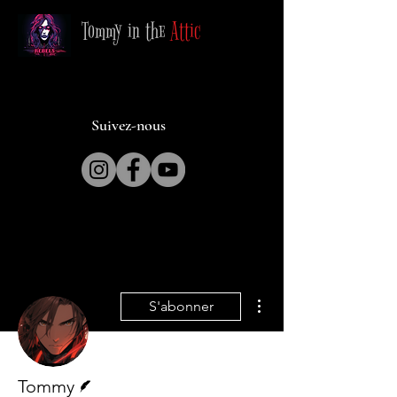
Tommy in the
Attic
Suivez-nous
Plus d'actions
S'abonner
Écrivain
Tommy