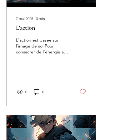
7 mai 2025
∙
3
min
L'action
L'action est basée sur
l'image de soi Pour
consacrer de l'énergie à
vos rêves et aux objectifs
de votre vie, vous devez
croire qu'ils ont...
0
0