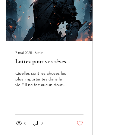
7 mai 2025
∙
6
min
Luttez pour vos rêves...
Quelles sont les choses les
plus importantes dans la
vie ? Il ne fait aucun doute
que si vous arrivez à la fin
de votre vie et que vous...
0
0