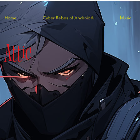
Home
Cyber Rebes of AndroidA
Music
e
Attic