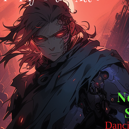
N
Danci