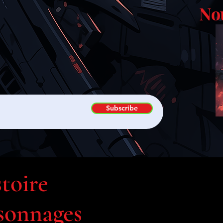
No
Subscribe
stoire
sonnages